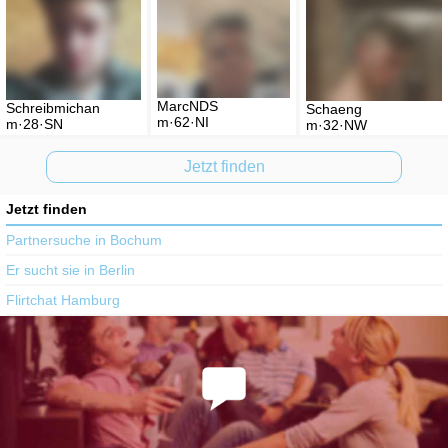
MarcNDS
Schreibmichan
Schaeng
m·62·NI
m·28·SN
m·32·NW
Jetzt finden
Jetzt finden
Partnersuche in Bochum
Er sucht sie in Berlin
Flirtchat Hamburg