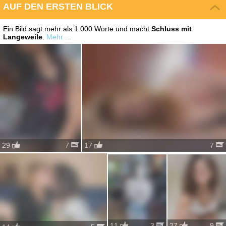
AUF DEN ERSTEN BLICK
Ein Bild sagt mehr als 1.000 Worte und macht
Schluss mit
Langeweile
.
Mehr ...
17
7
29
7
11
3
27
9