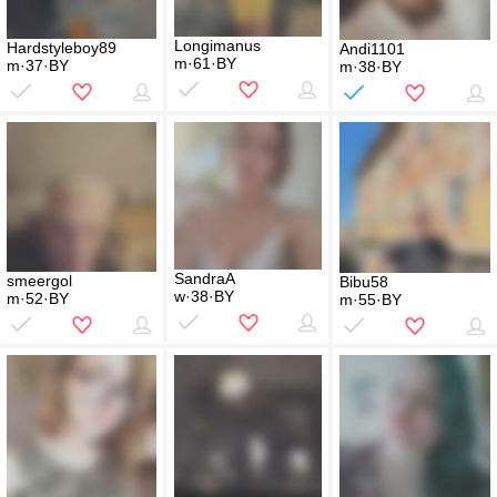
Longimanus
Hardstyleboy89
Andi1101
m·61·BY
m·37·BY
m·38·BY
SandraA
smeergol
Bibu58
w·38·BY
m·52·BY
m·55·BY