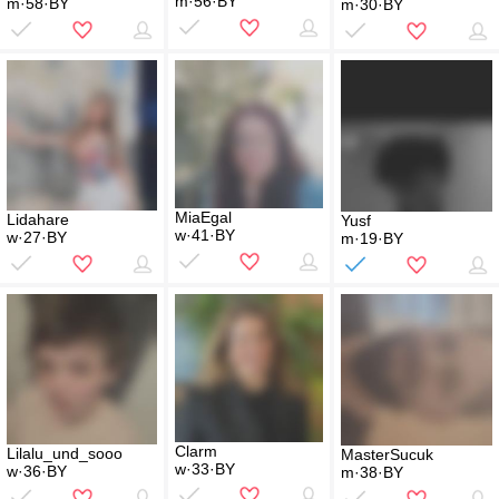
m·56·BY
m·58·BY
m·30·BY
MiaEgal
Lidahare
Yusf
w·41·BY
w·27·BY
m·19·BY
Clarm
Lilalu_und_sooo
MasterSucuk
w·33·BY
w·36·BY
m·38·BY