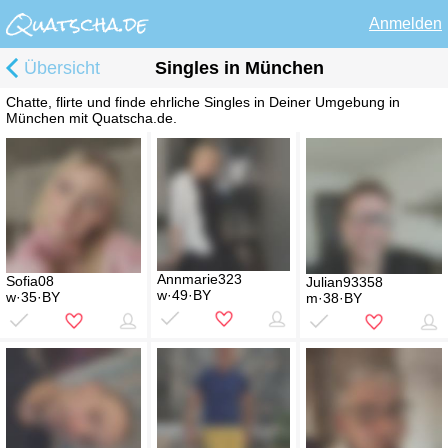
Anmelden
Übersicht
Singles in München
Chatte, flirte und finde ehrliche Singles in Deiner Umgebung in
München mit Quatscha.de.
Annmarie323
Sofia08
Julian93358
w·49·BY
w·35·BY
m·38·BY