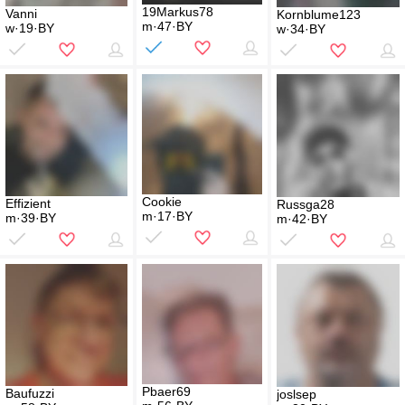
19Markus78
Vanni
Kornblume123
m·47·BY
w·19·BY
w·34·BY
Cookie
Effizient
Russga28
m·17·BY
m·39·BY
m·42·BY
Pbaer69
Baufuzzi
joslsep