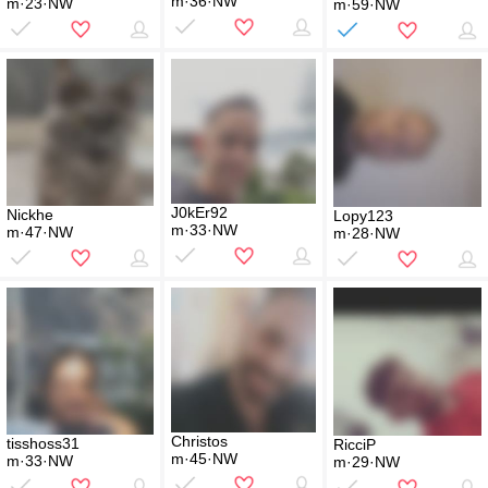
m·36·NW
m·23·NW
m·59·NW
J0kEr92
Nickhe
Lopy123
m·33·NW
m·47·NW
m·28·NW
Christos
tisshoss31
RicciP
m·45·NW
m·33·NW
m·29·NW