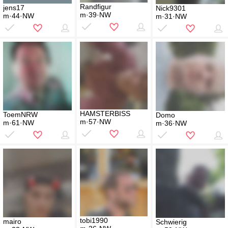
Randfigur
jens17
Nick9301
m·39·NW
m·44·NW
m·31·NW
HAMSTERBISS
ToemNRW
Domo
m·57·NW
m·61·NW
m·36·NW
tobi1990
mairo
Schwierig