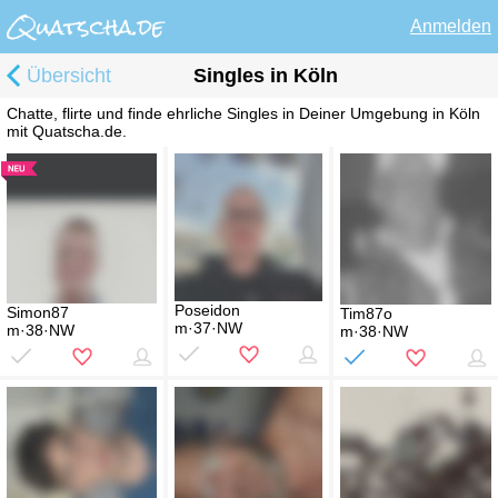
Anmelden
Übersicht
Singles in Köln
Chatte, flirte und finde ehrliche Singles in Deiner Umgebung in Köln
mit Quatscha.de.
Poseidon
Simon87
Tim87o
m·37·NW
m·38·NW
m·38·NW