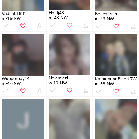
Hotdj43
Vadim01881
Bencollister
m·43·NW
m·16·NW
m·23·NW
Nelemiezi
Wupperboy44
KarstenundBineNRW
w·19·NW
m·44·NW
m·58·NW