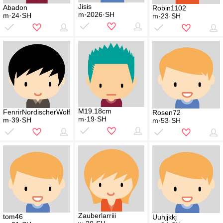
Jisis
Abadon
Robin1102
m·2026·SH
m·24·SH
m·23·SH
M19.18cm
FenrirNordischerWolf
Rosen72
m·19·SH
m·39·SH
m·53·SH
Zauberlarriii
tom46
Uuhjjkkj