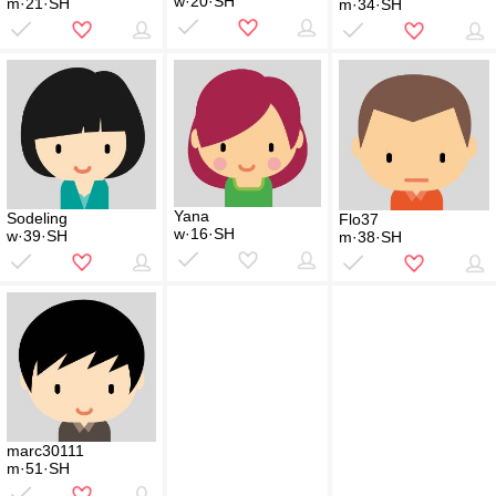
w·20·SH
m·21·SH
m·34·SH
Yana
Sodeling
Flo37
w·16·SH
w·39·SH
m·38·SH
marc30111
m·51·SH