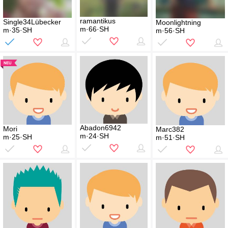
ramantikus
Single34Lübecker
Moonlightning
m·66·SH
m·35·SH
m·56·SH
Abadon6942
Mori
Marc382
m·24·SH
m·25·SH
m·51·SH