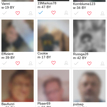
19Markus78
Vanni
Kornblume123
m·47·BY
w·19·BY
w·34·BY
Cookie
Effizient
Russga28
m·17·BY
m·39·BY
m·42·BY
Pbaer69
Baufuzzi
joslsep