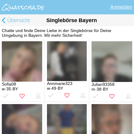
Anmelden
Übersicht
Singlebörse Bayern
Chatte und finde Deine Liebe in der Singlebörse für Deine
Umgebung in Bayern. Mit mehr Sicherheit!
Annmarie323
Sofia08
Julian93358
w·49·BY
w·35·BY
m·38·BY