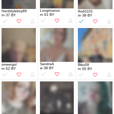
Longimanus
Hardstyleboy89
Andi1101
m·61·BY
m·37·BY
m·38·BY
SandraA
smeergol
Bibu58
w·38·BY
m·52·BY
m·55·BY