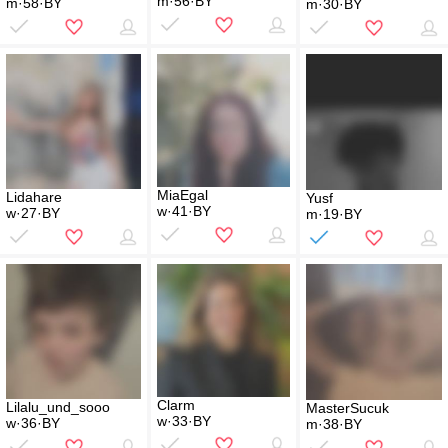
m·56·BY
m·58·BY
m·30·BY
MiaEgal
Lidahare
Yusf
w·41·BY
w·27·BY
m·19·BY
Clarm
Lilalu_und_sooo
MasterSucuk
w·33·BY
w·36·BY
m·38·BY