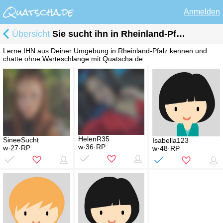
Anmelden
Übersicht
Sie sucht ihn in Rheinland-Pfalz
Lerne IHN aus Deiner Umgebung in Rheinland-Pfalz kennen und
chatte ohne Warteschlange mit Quatscha.de.
HelenR35
SineeSucht
Isabella123
w·36·RP
w·27·RP
w·48·RP