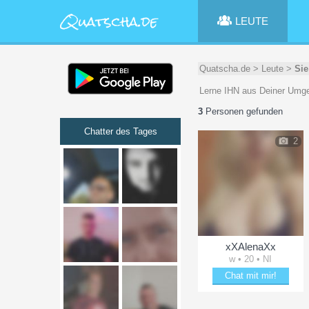
LEUTE
Quatscha.de
>
Leute
>
Sie
Lerne IHN aus Deiner Umge
3
Personen gefunden
Chatter des Tages
2
xXAlenaXx
w • 20 • NI
Chat mit mir!
Verzaubere xXAlenaXx