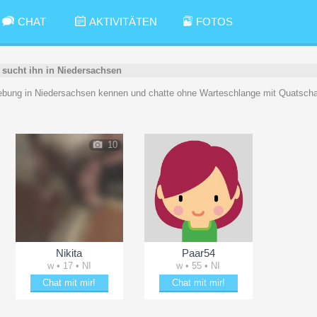
CHAT
AKTIVITÄTEN
FOTOS
 sucht ihn in Niedersachsen
bung in Niedersachsen kennen und chatte ohne Warteschlange mit Quatscha
10
Nikita
Paar54
w • 17 • NI
w • 55 • NI
Chat mit mir!
Chat mit mir!
Bezaubere Nikita
Bring Paar54 zum Lächeln