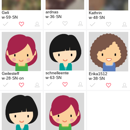
ardnas
Geli
Kathrin
w·36·SN
w·59·SN
w·48·SN
schnelleente
Geilesteff
Erika1512
w·63·SN
w·28·SN·on
w·38·SN