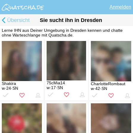
Anmelden
Übersicht
Sie sucht ihn in Dresden
Lerne IHN aus Deiner Umgebung in Dresden kennen und chatte
ohne Warteschlange mit Quatscha.de.
75cMia14
Shakira
CharlotteRombaut
w·17·SN
w·24·SN
w·42·SN