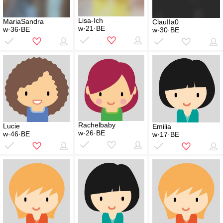
Lisa-Ich
MariaSandra
ClauIIa0
w·21·BE
w·36·BE
w·30·BE
Rachelbaby
Lucie
Emilia
w·26·BE
w·46·BE
w·17·BE