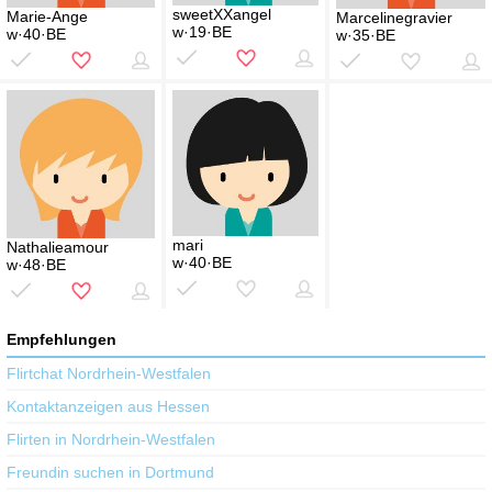
sweetXXangel
Marie-Ange
Marcelinegravier
w·19·BE
w·40·BE
w·35·BE
mari
Nathalieamour
w·40·BE
w·48·BE
Empfehlungen
Flirtchat Nordrhein-Westfalen
Kontaktanzeigen aus Hessen
Flirten in Nordrhein-Westfalen
Freundin suchen in Dortmund