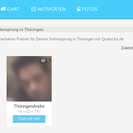
CHAT
AKTIVITÄTEN
FOTOS
tensprung in Thüringen
n perfekten Partner für Deinen Seitensprung in Thüringen mit Quatscha.de.
Zuletzt
5
ThüringenAndre
m • 42 • TH
Chat mit mir!
Verzaubere ThüringenAndre