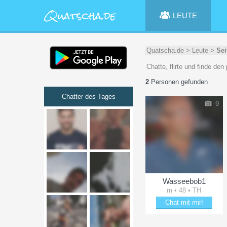
LEUTE
Quatscha.de
>
Leute
>
Sei
Chatte, flirte und finde de
2
Personen gefunden
Chatter des Tages
9
Wasseebob1
m • 48 • TH
Chat mit mir!
Bezaubere Wasseebob1