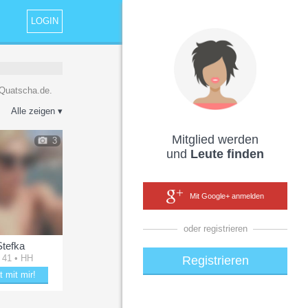
LOGIN
 Quatscha.de.
Alle zeigen ▾
Mitglied werden
3
und
Leute finden
Mit Google+ anmelden
oder registrieren
Stefka
 41 • HH
Registrieren
t mit mir!
mit Stefka