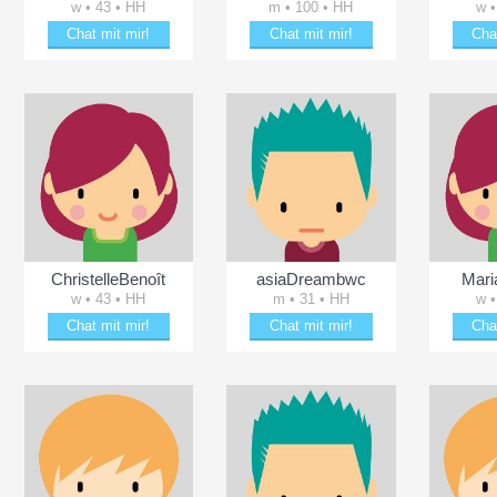
w • 43 • HH
m • 100 • HH
w •
Chat mit mir!
Chat mit mir!
Cha
Date mit Anika
Date mit wendysc
Entz
ChristelleBenoît
asiaDreambwc
Mari
w • 43 • HH
m • 31 • HH
w •
Chat mit mir!
Chat mit mir!
Cha
Schäkere mit ChristelleBenoît
Entzücke asiaDreambwc
Plän