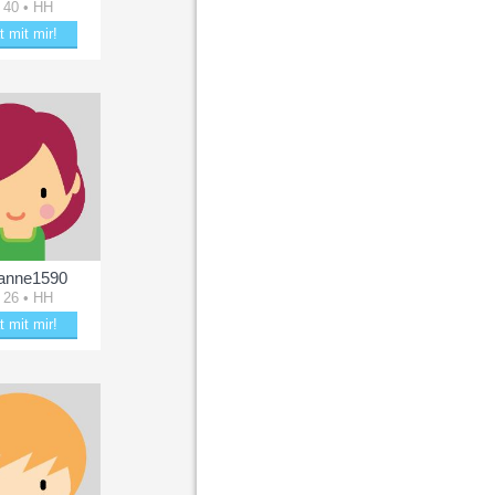
 40 • HH
t mit mir!
ücke Framboise
anne1590
 26 • HH
t mit mir!
kle mit Marianne1590