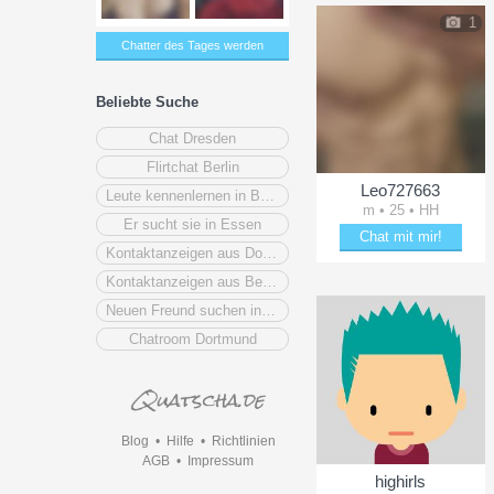
1
Chatter des Tages werden
Beliebte Suche
Chat Dresden
Flirtchat Berlin
Leo727663
Leute kennenlernen in Bayern
m • 25 • HH
Er sucht sie in Essen
Chat mit mir!
Kontaktanzeigen aus Dortmund
Schäkere mit Leo727663
Kontaktanzeigen aus Berlin
Neuen Freund suchen in Schleswig-Holstein
Chatroom Dortmund
Blog
•
Hilfe
•
Richtlinien
AGB
•
Impressum
highirls