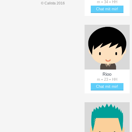
m • 34 • HH
© Calista 2016
Chat mit mir!
Plänkle mit highirls
Rioo
m • 23 • HH
Chat mit mir!
Flirte mit Rioo