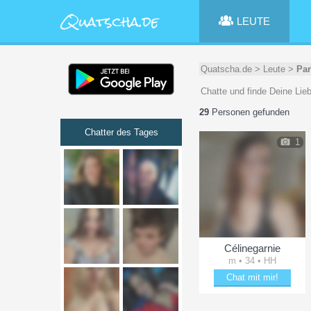
LEUTE
Quatscha.de
>
Leute
>
Par
Chatte und finde Deine Lie
29
Personen gefunden
Chatter des Tages
1
Célinegarnie
m • 34 • HH
Chat mit mir!
Schäkere mit Célinegarni