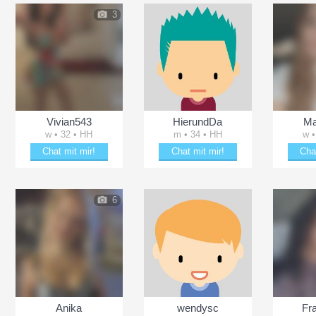
3
Vivian543
HierundDa
Ma
w • 32 • HH
m • 34 • HH
w •
Chat mit mir!
Chat mit mir!
Cha
Plänkle mit Vivian543
Erheitere HierundDa
Plänk
6
Anika
wendysc
Fr