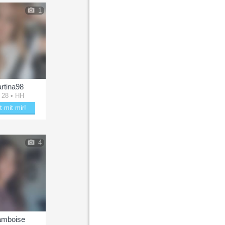
1
rtina98
 28 • HH
t mit mir!
le mit Martina98
4
amboise