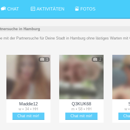
CHAT
AKTIVITÄTEN
FOTOS
tnersuche in Hamburg
be mit der Partnersuche für Deine Stadt in Hamburg ohne lästiges Warten mit
1
2
Maddie12
Q3KUK68
w • 34 • HH
m • 58 • HH
w •
Chat mit mir!
Chat mit mir!
Cha
e
Plänkle mit Maddie12
Erheitere Q3KUK68
Date 