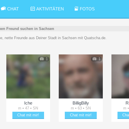
CHAT
AKTIVITÄTEN
FOTOS
en Freund suchen in Sachsen
eue, nette Freunde aus Deiner Stadt in Sachsen mit Quatscha.de.
1
1
Iche
BilligBilly
R
m • 47 • SN
m • 63 • SN
m •
Chat mit mir!
Chat mit mir!
Cha
Flirte mit Iche
Verzaubere BilligBilly
Flirt