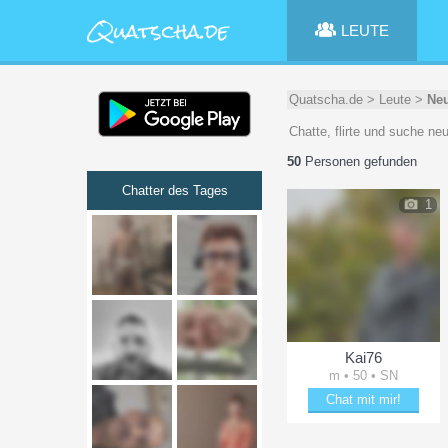
LEUTE
Quatscha.de
>
Leute
>
Neu
Chatte, flirte und suche n
50
Personen gefunden
Chatter des Tages
1
Kai76
m • 50 • SN
Chat mit mir!
Verzaubere Kai76