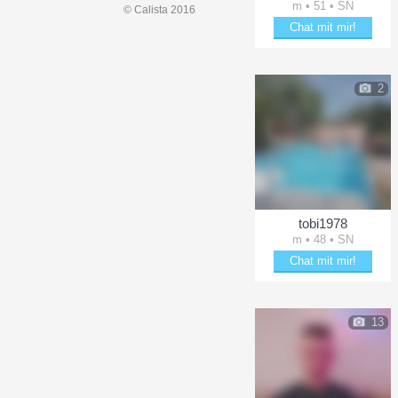
m • 51 • SN
© Calista 2016
Chat mit mir!
Erheitere Hugo1975
2
tobi1978
m • 48 • SN
Chat mit mir!
Bring tobi1978 zum Läche
13