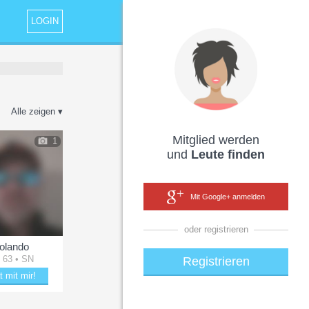
LOGIN
Alle zeigen ▾
Mitglied werden
1
und
Leute finden
Mit Google+ anmelden
oder registrieren
olando
 63 • SN
Registrieren
t mit mir!
e mit Rolando