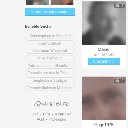
1
Chatter des Tages werden
Beliebte Suche
Seitensprung in Bielefeld
Chat Stuttgart
Maxer
Chatroom Wuppertal
m • 48 • SN
Chat Frankfurt
Chat mit mir!
Partnersuche in Rheinland-Pfalz
Plänkle mit Maxer
Freundin suchen in Thüringen
Singlebörse Stuttgart
2
Freunde finden in München
Blog
•
Hilfe
•
Richtlinien
AGB
•
Impressum
Hugo1975