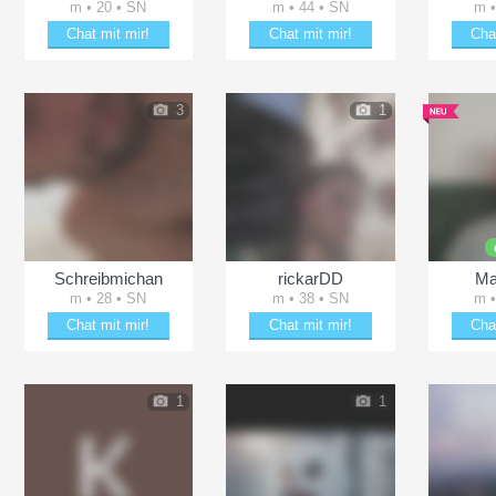
m • 20 • SN
m • 44 • SN
m •
Chat mit mir!
Chat mit mir!
Cha
Plänkle mit Mark
Verzaubere KKE2019
Erhei
3
1
Schreibmichan
rickarDD
Ma
m • 28 • SN
m • 38 • SN
m •
Chat mit mir!
Chat mit mir!
Cha
ln
Date mit Schreibmichan
Bezaubere rickarDD
Plän
1
1