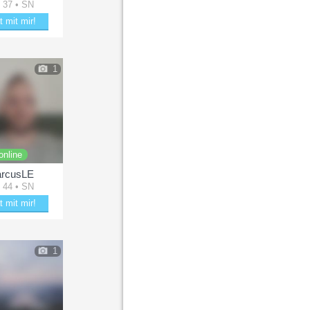
 37 • SN
t mit mir!
tere Holger33
1
online
rcusLE
 44 • SN
t mit mir!
kle mit MarcusLE
1