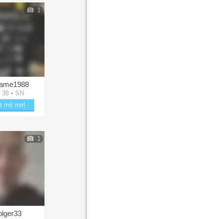
1
ame1988
 38 • SN
t mit mir!
ubere Noname1988
1
lger33