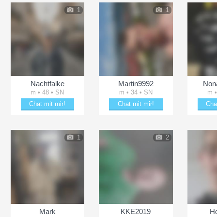
1
1
Nachtfalke
Martin9992
Non
m • 48 • SN
m • 34 • SN
m •
Chat mit mir!
Chat mit mir!
Cha
Bezaubere Nachtfalke
Plänkle mit Martin9992
Beza
1
2
Mark
KKE2019
Ho