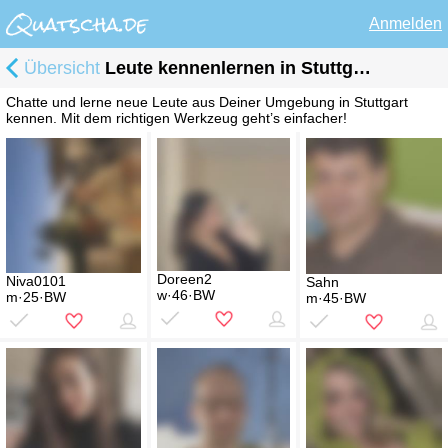
Anmelden
Übersicht
Leute kennenlernen in Stuttgart
Chatte und lerne neue Leute aus Deiner Umgebung in Stuttgart
kennen. Mit dem richtigen Werkzeug geht’s einfacher!
Doreen2
Niva0101
Sahn
w·46·BW
m·25·BW
m·45·BW