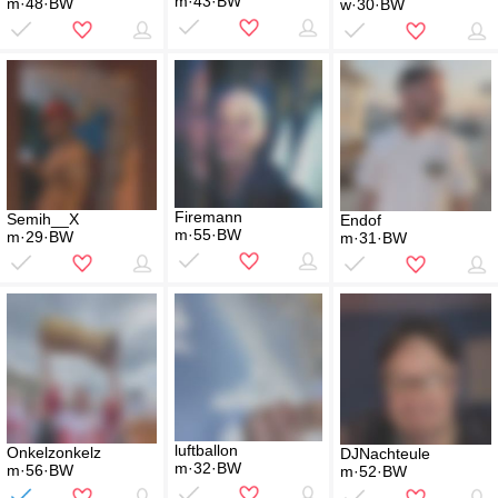
m·43·BW
m·48·BW
w·30·BW
Firemann
Semih__X
Endof
m·55·BW
m·29·BW
m·31·BW
luftballon
Onkelzonkelz
DJNachteule
m·32·BW
m·56·BW
m·52·BW