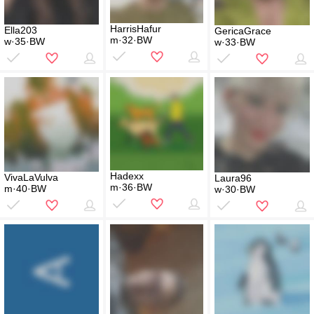
HarrisHafur
Ella203
GericaGrace
m·32·BW
w·35·BW
w·33·BW
Hadexx
VivaLaVulva
Laura96
m·36·BW
m·40·BW
w·30·BW