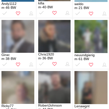
kifia
Andy1112
weldo
m·40·BW
m·46·BW
m·21·BW
Chris1920
Girac
neuundgierig
m·36·BW
m·38·BW
m·61·BW
RobertJohnson
Ricky77
Lenawgnt