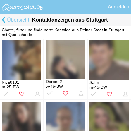
Anmelden
Übersicht
Kontaktanzeigen aus Stuttgart
Chatte, flirte und finde nette Kontakte aus Deiner Stadt in Stuttgart
mit Quatscha.de.
Doreen2
Niva0101
Sahn
w·45·BW
m·25·BW
m·45·BW