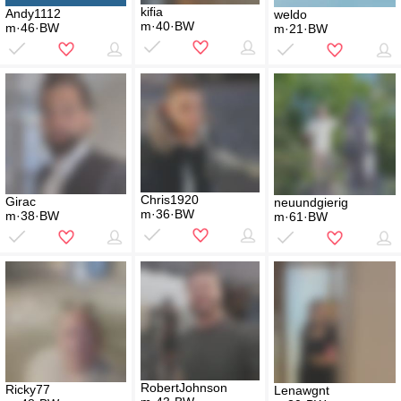
kifia
Andy1112
weldo
m·40·BW
m·46·BW
m·21·BW
Chris1920
Girac
neuundgierig
m·36·BW
m·38·BW
m·61·BW
RobertJohnson
Ricky77
Lenawgnt