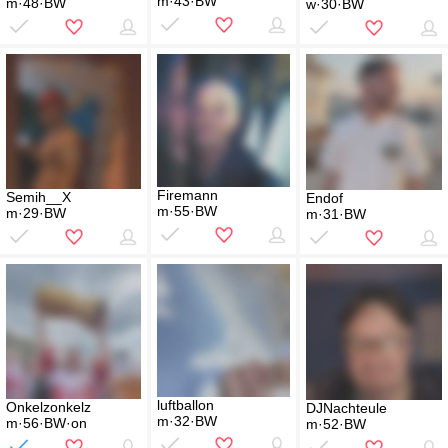
m·43·BW
m·48·BW
w·30·BW
Firemann
Semih__X
Endof
m·55·BW
m·29·BW
m·31·BW
luftballon
Onkelzonkelz
DJNachteule
m·32·BW
m·56·BW·on
m·52·BW