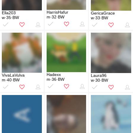
HarrisHafur
Ella203
GericaGrace
m·32·BW
w·35·BW
w·33·BW
Hadexx
VivaLaVulva
Laura96
m·36·BW
m·40·BW
w·30·BW