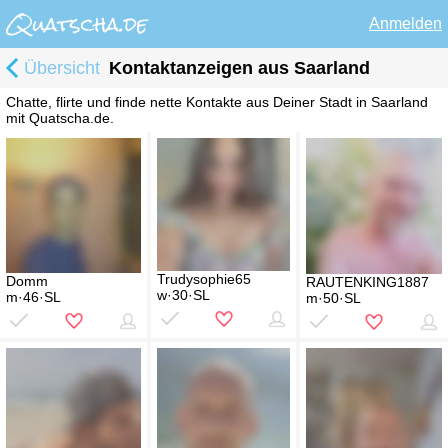
Anmelden
Übersicht
Kontaktanzeigen aus Saarland
Chatte, flirte und finde nette Kontakte aus Deiner Stadt in Saarland
mit Quatscha.de.
Trudysophie65
Domm
RAUTENKING1887
w·30·SL
m·46·SL
m·50·SL