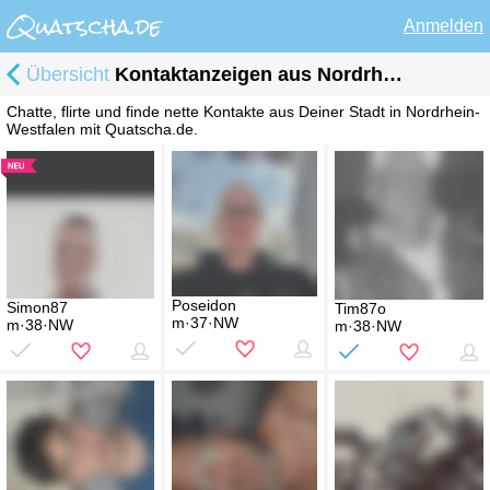
Anmelden
Übersicht
Kontaktanzeigen aus Nordrhein-Westfalen
Chatte, flirte und finde nette Kontakte aus Deiner Stadt in Nordrhein-
Westfalen mit Quatscha.de.
Poseidon
Simon87
Tim87o
m·37·NW
m·38·NW
m·38·NW