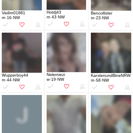
Hotdj43
Vadim01881
Bencollister
m·43·NW
m·16·NW
m·23·NW
Nelemiezi
Wupperboy44
KarstenundBineNRW
w·19·NW
m·44·NW
m·58·NW