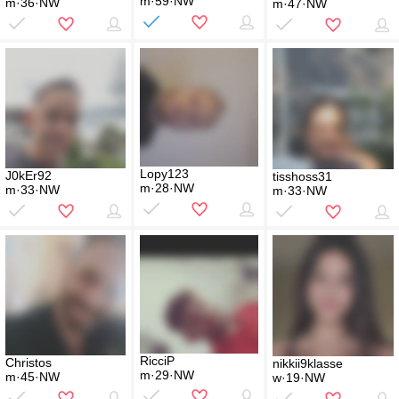
m·59·NW
m·36·NW
m·47·NW
Lopy123
J0kEr92
tisshoss31
m·28·NW
m·33·NW
m·33·NW
RicciP
Christos
nikkii9klasse
m·29·NW
m·45·NW
w·19·NW