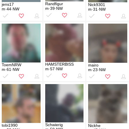
Randfigur
jens17
Nick9301
m·39·NW
m·44·NW
m·31·NW
HAMSTERBISS
ToemNRW
mairo
m·57·NW
m·61·NW
m·23·NW
Schwierig
tobi1990
Nickhe