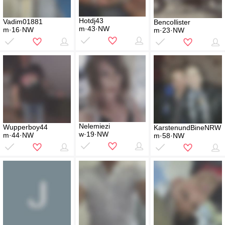
Hotdj43
Vadim01881
Bencollister
m·43·NW
m·16·NW
m·23·NW
Nelemiezi
Wupperboy44
KarstenundBineNRW
w·19·NW
m·44·NW
m·58·NW