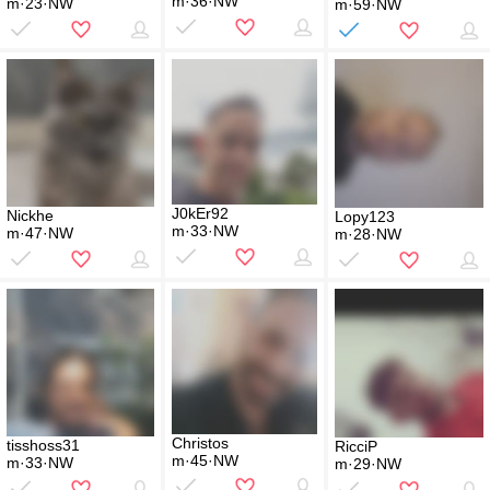
m·36·NW
m·23·NW
m·59·NW
J0kEr92
Nickhe
Lopy123
m·33·NW
m·47·NW
m·28·NW
Christos
tisshoss31
RicciP
m·45·NW
m·33·NW
m·29·NW