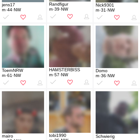
Randfigur
jens17
Nick9301
m·39·NW
m·44·NW
m·31·NW
HAMSTERBISS
ToemNRW
Domo
m·57·NW
m·61·NW
m·36·NW
tobi1990
mairo
Schwierig