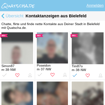
Anmelden
Übersicht
Kontaktanzeigen aus Bielefeld
Chatte, flirte und finde nette Kontakte aus Deiner Stadt in Bielefeld
mit Quatscha.de.
Poseidon
Simon87
Tim87o
m·37·NW
m·38·NW
m·38·NW