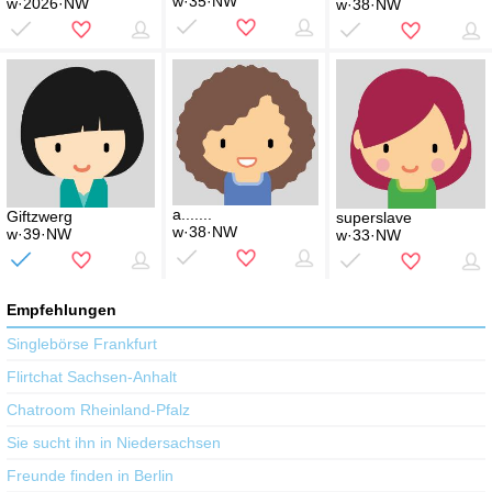
w·35·NW
w·2026·NW
w·38·NW
a.......
Giftzwerg
superslave
w·38·NW
w·39·NW
w·33·NW
Empfehlungen
Singlebörse Frankfurt
Flirtchat Sachsen-Anhalt
Chatroom Rheinland-Pfalz
Sie sucht ihn in Niedersachsen
Freunde finden in Berlin