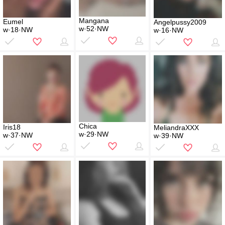
Mangana
Eumel
Angelpussy2009
w·52·NW
w·18·NW
w·16·NW
Chica
Iris18
MeliandraXXX
w·29·NW
w·37·NW
w·39·NW