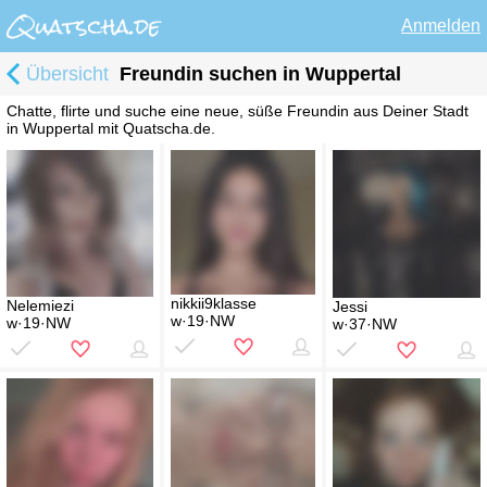
Anmelden
Übersicht
Freundin suchen in Wuppertal
Chatte, flirte und suche eine neue, süße Freundin aus Deiner Stadt
in Wuppertal mit Quatscha.de.
nikkii9klasse
Nelemiezi
Jessi
w·19·NW
w·19·NW
w·37·NW