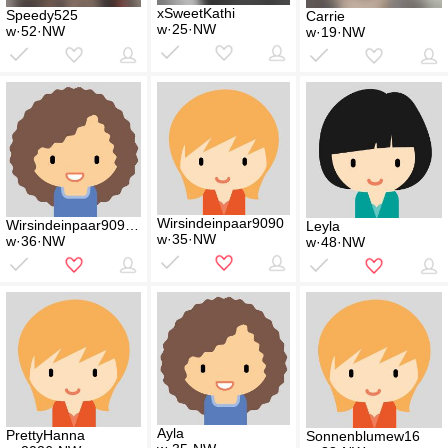
xSweetKathi
Speedy525
Carrie
w·25·NW
w·52·NW
w·19·NW
Wirsindeinpaar9090
Wirsindeinpaar909090
Leyla
w·35·NW
w·36·NW
w·48·NW
Ayla
PrettyHanna
Sonnenblumew16