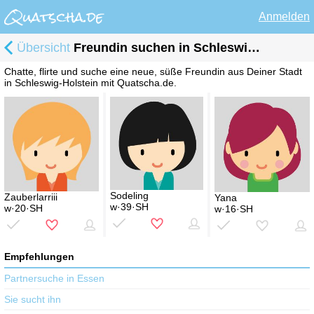
Anmelden
Übersicht
Freundin suchen in Schleswig-Holstein
Chatte, flirte und suche eine neue, süße Freundin aus Deiner Stadt
in Schleswig-Holstein mit Quatscha.de.
Sodeling
Zauberlarriii
Yana
w·39·SH
w·20·SH
w·16·SH
Empfehlungen
Partnersuche in Essen
Sie sucht ihn