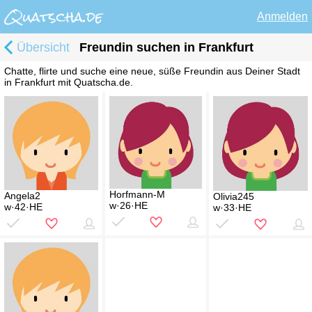
Anmelden
Übersicht
Freundin suchen in Frankfurt
Chatte, flirte und suche eine neue, süße Freundin aus Deiner Stadt
in Frankfurt mit Quatscha.de.
Horfmann-M
Angela2
Olivia245
w·26·HE
w·42·HE
w·33·HE