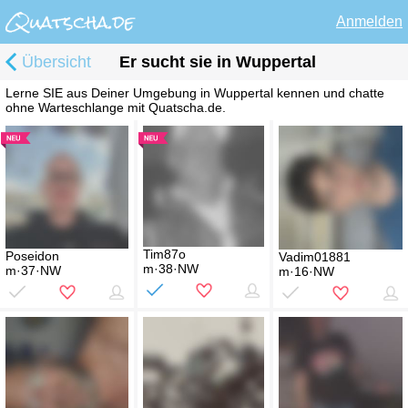
Anmelden
Übersicht
Er sucht sie in Wuppertal
Lerne SIE aus Deiner Umgebung in Wuppertal kennen und chatte
ohne Warteschlange mit Quatscha.de.
Tim87o
Poseidon
Vadim01881
m·38·NW
m·37·NW
m·16·NW