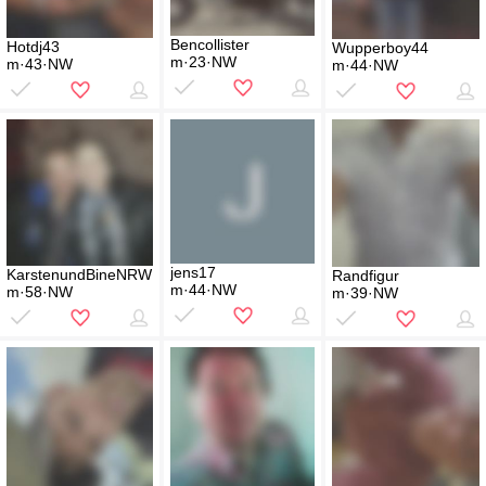
Bencollister
Hotdj43
Wupperboy44
m·23·NW
m·43·NW
m·44·NW
jens17
KarstenundBineNRW
Randfigur
m·44·NW
m·58·NW
m·39·NW