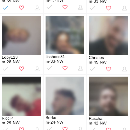
m·47·NW
m·59·NW
m·33·NW
tisshoss31
Lopy123
Christos
m·33·NW
m·28·NW
m·45·NW
Berko
RicciP
Pascha
m·24·NW
m·29·NW
m·42·NW