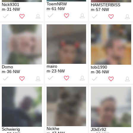
ToemNRW
Nick9301
HAMSTERBISS
m·61·NW
m·31·NW
m·57·NW
mairo
Domo
tobi1990
m·23·NW
m·36·NW
m·36·NW
Nickhe
Schwierig
J0kEr92