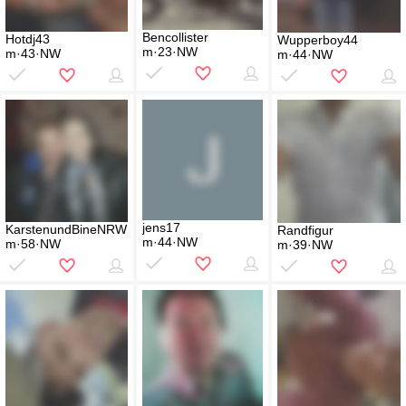
Bencollister
Hotdj43
Wupperboy44
m·23·NW
m·43·NW
m·44·NW
jens17
KarstenundBineNRW
Randfigur
m·44·NW
m·58·NW
m·39·NW