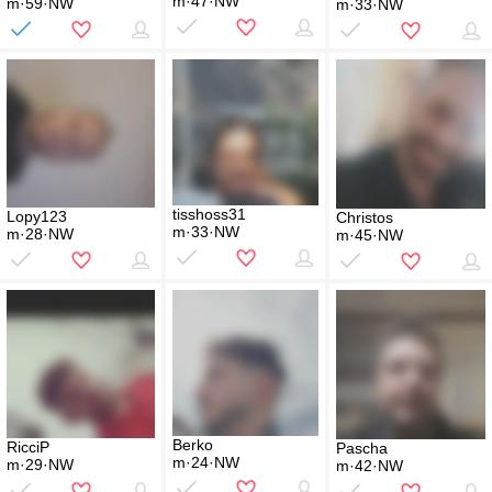
m·47·NW
m·59·NW
m·33·NW
tisshoss31
Lopy123
Christos
m·33·NW
m·28·NW
m·45·NW
Berko
RicciP
Pascha
m·24·NW
m·29·NW
m·42·NW