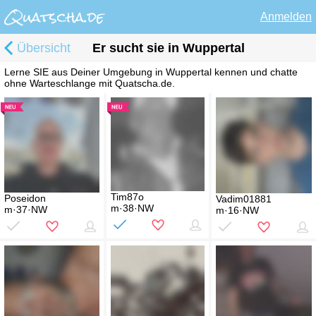
Anmelden
Übersicht
Er sucht sie in Wuppertal
Lerne SIE aus Deiner Umgebung in Wuppertal kennen und chatte
ohne Warteschlange mit Quatscha.de.
Tim87o
Poseidon
Vadim01881
m·38·NW
m·37·NW
m·16·NW