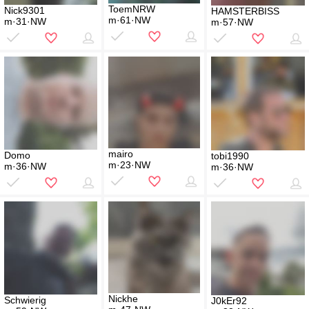
ToemNRW
Nick9301
HAMSTERBISS
m·61·NW
m·31·NW
m·57·NW
mairo
Domo
tobi1990
m·23·NW
m·36·NW
m·36·NW
Nickhe
Schwierig
J0kEr92