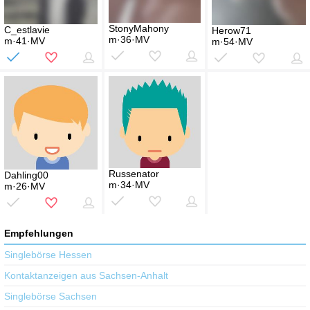
StonyMahony
C_estlavie
Herow71
m·36·MV
m·41·MV
m·54·MV
Russenator
Dahling00
m·34·MV
m·26·MV
Empfehlungen
Singlebörse Hessen
Kontaktanzeigen aus Sachsen-Anhalt
Singlebörse Sachsen