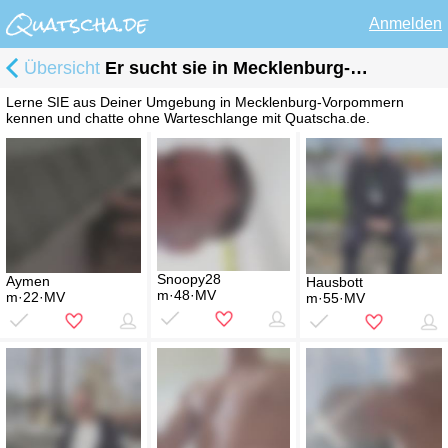
Anmelden
Übersicht
Er sucht sie in Mecklenburg-Vorpommern
Lerne SIE aus Deiner Umgebung in Mecklenburg-Vorpommern
kennen und chatte ohne Warteschlange mit Quatscha.de.
Snoopy28
Aymen
Hausbott
m·48·MV
m·22·MV
m·55·MV