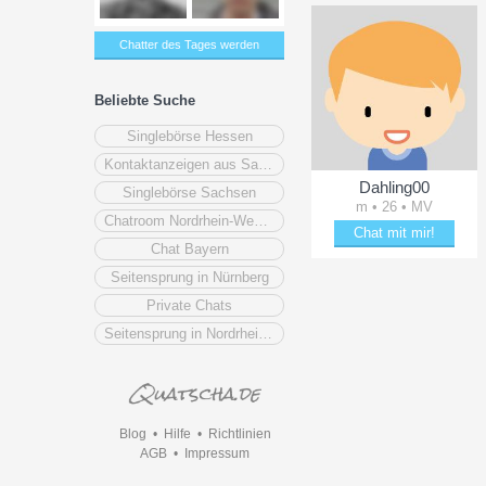
Chatter des Tages werden
Beliebte Suche
Singlebörse Hessen
Kontaktanzeigen aus Sachsen-Anhalt
Dahling00
Singlebörse Sachsen
m • 26 • MV
Chatroom Nordrhein-Westfalen
Chat mit mir!
Chat Bayern
Plänkle mit Dahling00
Seitensprung in Nürnberg
Private Chats
Seitensprung in Nordrhein-Westfalen
Blog
•
Hilfe
•
Richtlinien
AGB
•
Impressum