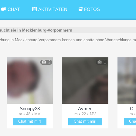
CHAT
AKTIVITÄTEN
FOTOS
sucht sie in Mecklenburg-Vorpommern
ebung in Mecklenburg-Vorpommern kennen und chatte ohne Warteschlange mi
2
1
Snoopy28
Aymen
C_
m • 48 • MV
m • 22 • MV
m •
Chat mit mir!
Chat mit mir!
Cha
Date mit Snoopy28
Date mit Aymen
Schä