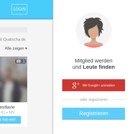
LOGIN
t Quatscha.de.
Alle zeigen ▾
Mitglied werden
1
und
Leute finden
Mit Google+ anmelden
oder registrieren
estlavie
 41 • MV
Registrieren
t mit mir!
kere mit C_estlavie