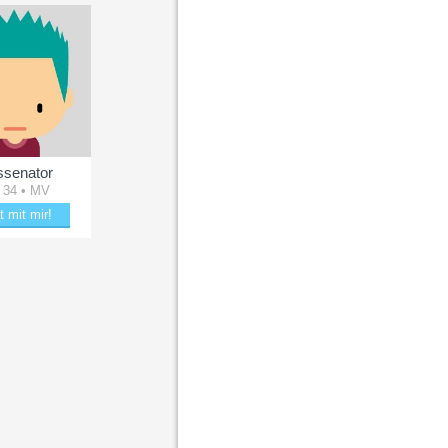
senator
 34 • MV
t mit mir!
e mit Russenator