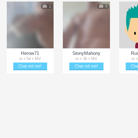
1
6
Herow71
StonyMahony
Rus
m • 54 • MV
m • 36 • MV
m •
Chat mit mir!
Chat mit mir!
Cha
Erheitere Herow71
Date mit StonyMahony
Flirt