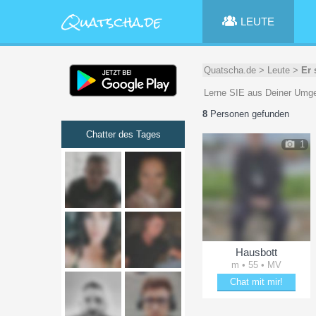
LEUTE
Quatscha.de
>
Leute
>
Er 
Lerne SIE aus Deiner Umg
8
Personen gefunden
Chatter des Tages
1
Hausbott
m • 55 • MV
Chat mit mir!
Erheitere Hausbott