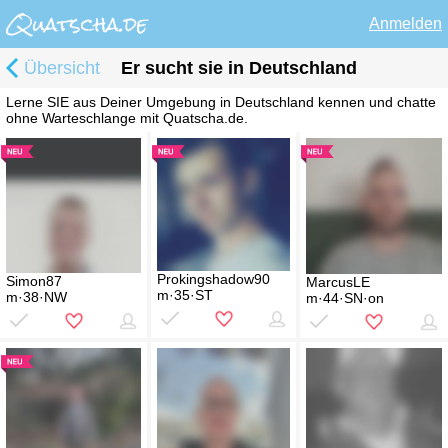
Anmelden
Übersicht
Er sucht sie in Deutschland
Lerne SIE aus Deiner Umgebung in Deutschland kennen und chatte
ohne Warteschlange mit Quatscha.de.
Prokingshadow90
Simon87
MarcusLE
m·35·ST
m·38·NW
m·44·SN·on