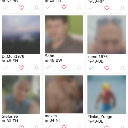
m·29·TH
m·57·BB
m·39·RP
Sahn
Dr.Mulli1978
immot1976
m·45·BW
m·48·SN
m·49·BB
maxim
Stefan95
Flinke_Zunge
m·34·NI
m·30·TH
m·49·BE