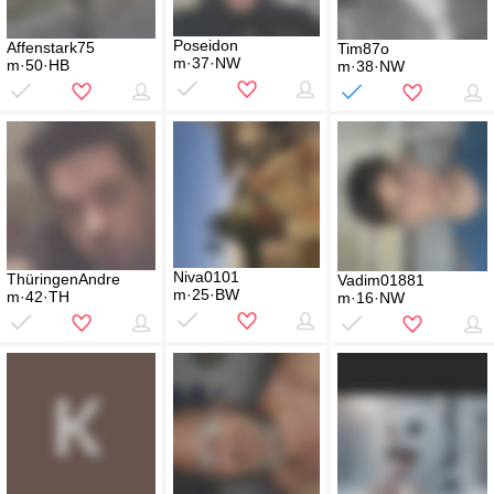
Poseidon
Affenstark75
Tim87o
m·37·NW
m·50·HB
m·38·NW
Niva0101
ThüringenAndre
Vadim01881
m·25·BW
m·42·TH
m·16·NW