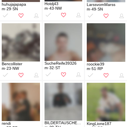
Hotdj43
huhujajapapa
LarssvomMarss
m·43·NW
m·29·SN
m·49·SN
SucheReife39326
Bencollister
roockie39
m·32·ST
m·23·NW
m·51·RP
BILDERTAUSCHEN97
rendi
KingLione187