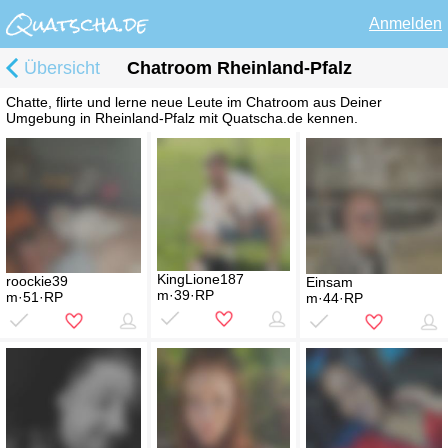
Anmelden
Übersicht
Chatroom Rheinland-Pfalz
Chatte, flirte und lerne neue Leute im Chatroom aus Deiner
Umgebung in Rheinland-Pfalz mit Quatscha.de kennen.
KingLione187
roockie39
Einsam
m·39·RP
m·51·RP
m·44·RP