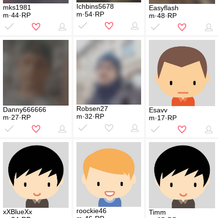
Ichbins5678
mks1981
Easyflash
m·54·RP
m·44·RP
m·48·RP
Robsen27
Danny666666
Esavv
m·32·RP
m·27·RP
m·17·RP
roockie46
xXBlueXx
Timm