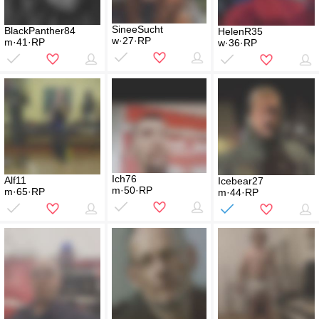
SineeSucht
BlackPanther84
HelenR35
w·27·RP
m·41·RP
w·36·RP
Ich76
Alf11
Icebear27
m·50·RP
m·65·RP
m·44·RP