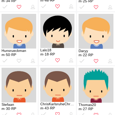
m·46·RP
m·34·RP
m·25·RP
Lalo18
Hunsrueckman
Daryy
m·18·RP
m·50·RP
m·22·RP
ChrisKarlsruheChrisKa
Stefaan
Thomas20
m·43·RP
m·30·RP
m·27·RP