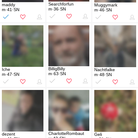
Searchforfun
maddy
Muggymark
m·36·SN
m·41·SN
m·46·SN
BilligBilly
Iche
Nachtfalke
m·63·SN
m·47·SN
m·48·SN
CharlotteRombaut
dezent
Geli