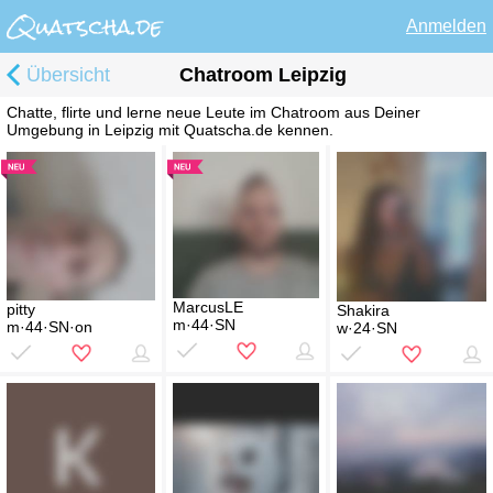
Anmelden
Übersicht
Chatroom Leipzig
Chatte, flirte und lerne neue Leute im Chatroom aus Deiner
Umgebung in Leipzig mit Quatscha.de kennen.
MarcusLE
pitty
Shakira
m·44·SN
m·44·SN·on
w·24·SN