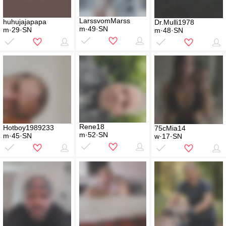
LarssvomMarss
huhujajapapa
Dr.Mulli1978
m·49·SN
m·29·SN
m·48·SN
Rene18
Hotboy1989233
75cMia14
m·52·SN
m·45·SN
w·17·SN