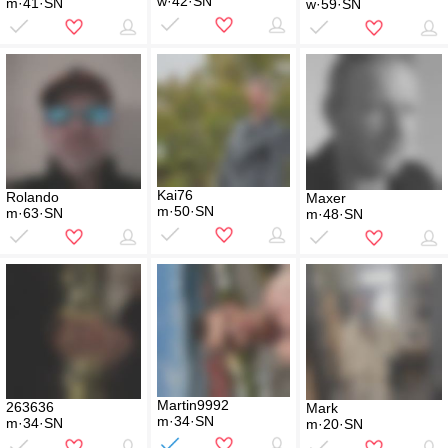
w·42·SN
m·41·SN
w·59·SN
Kai76
Rolando
Maxer
m·50·SN
m·63·SN
m·48·SN
Martin9992
263636
Mark
m·34·SN
m·34·SN
m·20·SN