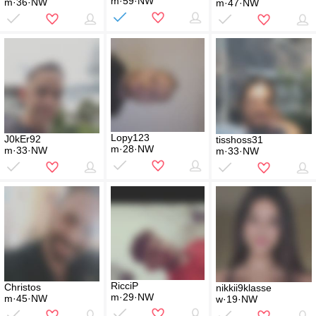
m·59·NW
m·36·NW
m·47·NW
Lopy123
J0kEr92
tisshoss31
m·28·NW
m·33·NW
m·33·NW
RicciP
Christos
nikkii9klasse
m·29·NW
m·45·NW
w·19·NW