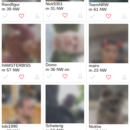
Nick9301
Randfigur
ToemNRW
m·31·NW
m·39·NW
m·61·NW
Domo
HAMSTERBISS
mairo
m·36·NW·on
m·57·NW
m·23·NW
Schwierig
tobi1990
Nickhe