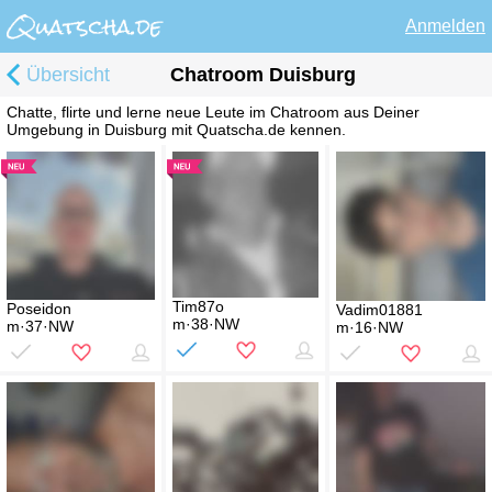
Anmelden
Übersicht
Chatroom Duisburg
Chatte, flirte und lerne neue Leute im Chatroom aus Deiner
Umgebung in Duisburg mit Quatscha.de kennen.
Tim87o
Poseidon
Vadim01881
m·38·NW
m·37·NW
m·16·NW