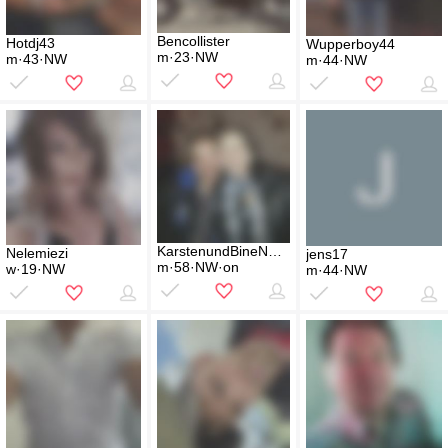
Bencollister
Hotdj43
Wupperboy44
m·23·NW
m·43·NW
m·44·NW
KarstenundBineNRW
Nelemiezi
jens17
m·58·NW·on
w·19·NW
m·44·NW