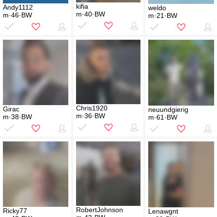
kifia
Andy1112
weldo
m·40·BW
m·46·BW
m·21·BW
Chris1920
Girac
neuundgierig
m·36·BW
m·38·BW
m·61·BW
RobertJohnson
Ricky77
Lenawgnt