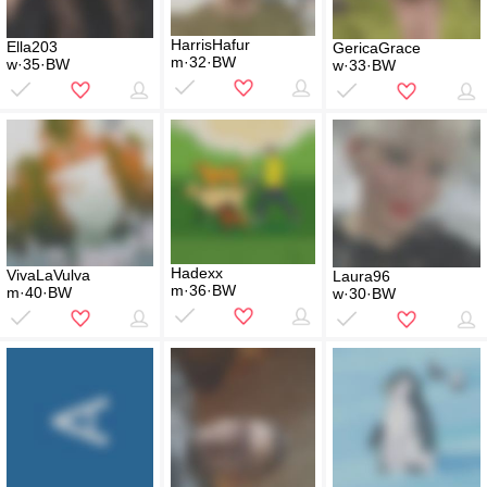
HarrisHafur
Ella203
GericaGrace
m·32·BW
w·35·BW
w·33·BW
Hadexx
VivaLaVulva
Laura96
m·36·BW
m·40·BW
w·30·BW