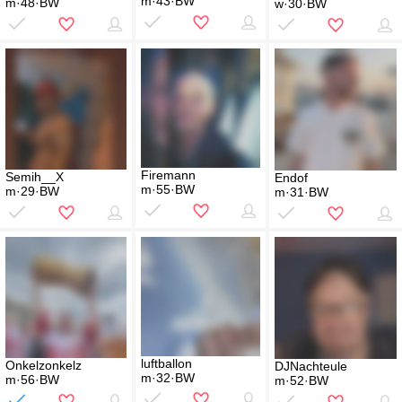
m·43·BW
m·48·BW
w·30·BW
Firemann
Semih__X
Endof
m·55·BW
m·29·BW
m·31·BW
luftballon
Onkelzonkelz
DJNachteule
m·32·BW
m·56·BW
m·52·BW