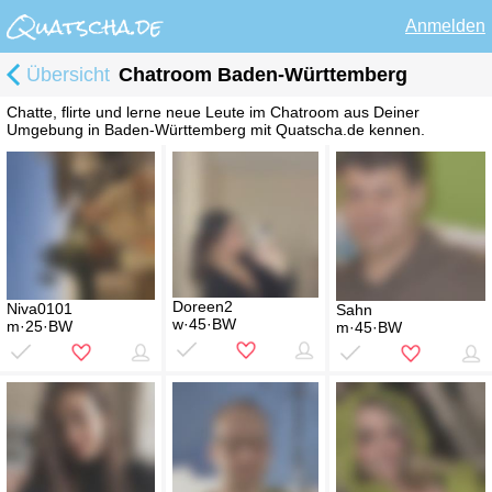
Anmelden
Übersicht
Chatroom Baden-Württemberg
Chatte, flirte und lerne neue Leute im Chatroom aus Deiner
Umgebung in Baden-Württemberg mit Quatscha.de kennen.
Doreen2
Niva0101
Sahn
w·45·BW
m·25·BW
m·45·BW