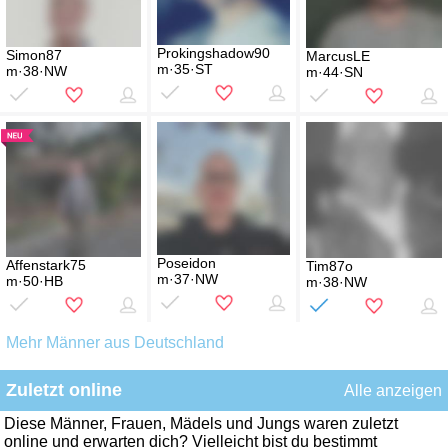
Prokingshadow90
Simon87
MarcusLE
m·35·ST
m·38·NW
m·44·SN
Poseidon
Affenstark75
Tim87o
m·37·NW
m·50·HB
m·38·NW
Mehr Männer aus Deutschland
Zuletzt online
Alle anzeigen
Diese Männer, Frauen, Mädels und Jungs waren zuletzt
online und erwarten dich? Vielleicht bist du bestimmt