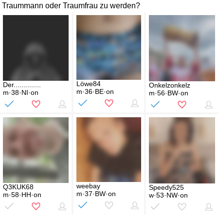
Traummann oder Traumfrau zu werden?
Löwe84
Der..............
Onkelzonkelz
m·36·BE·on
m·38·NI·on
m·56·BW·on
weebay
Q3KUK68
Speedy525
m·37·BW·on
m·58·HH·on
w·53·NW·on