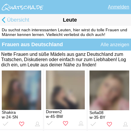
Anmelden
Übersicht
Leute
Du suchst nach interessanten Leuten, hier wirst du tolle Frauen und
Männer kennen lernen. Vielleicht verliebst du dich auch!
Frauen aus Deutschland
Alle anzeigen
Nette Frauen und süße Mädels aus ganz Deutschland zum
Tratschen, Diskutieren oder einfach nur zum Liebhaben! Log
dich ein, um Leute aus deiner Nähe zu finden!
Doreen2
Shakira
Sofia08
w·45·BW
w·24·SN
w·35·BY