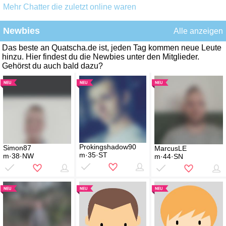
Mehr Chatter die zuletzt online waren
Newbies
Alle anzeigen
Das beste an Quatscha.de ist, jeden Tag kommen neue Leute
hinzu. Hier findest du die Newbies unter den Mitglieder.
Gehörst du auch bald dazu?
Prokingshadow90
Simon87
MarcusLE
m·35·ST
m·38·NW
m·44·SN