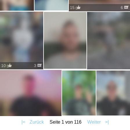
15
6
10
3
|<
Zurück
Seite 1 von 116
Weiter
>|